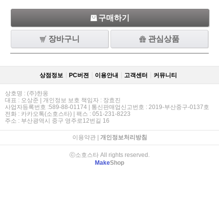
구매하기
장바구니
관심상품
상점정보
PC버젼
이용안내
고객센터
커뮤니티
상호명 : (주)한옹
대표 : 오상준 | 개인정보 보호 책임자 : 장효진
사업자등록번호 :589-88-01174 | 통신판매업신고번호 : 2019-부산중구-0137호
전화 : 카카오톡(소호스타) | 팩스 : 051-231-8223
주소 : 부산광역시 중구 영주로12번길 16
이용약관
|
개인정보처리방침
ⓒ소호스타 All rights reserved.
Make
Shop