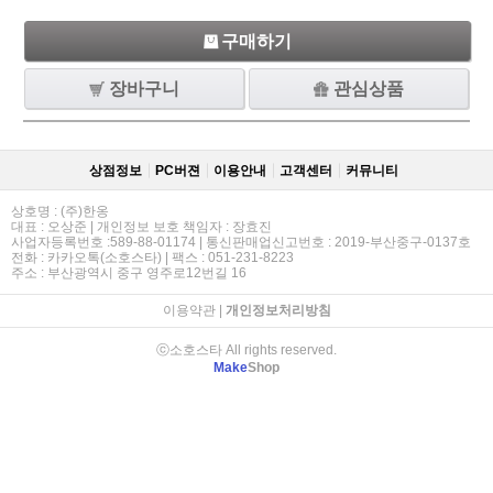
구매하기
장바구니
관심상품
상점정보
PC버젼
이용안내
고객센터
커뮤니티
상호명 : (주)한옹
대표 : 오상준 | 개인정보 보호 책임자 : 장효진
사업자등록번호 :589-88-01174 | 통신판매업신고번호 : 2019-부산중구-0137호
전화 : 카카오톡(소호스타) | 팩스 : 051-231-8223
주소 : 부산광역시 중구 영주로12번길 16
이용약관
|
개인정보처리방침
ⓒ소호스타 All rights reserved.
Make
Shop