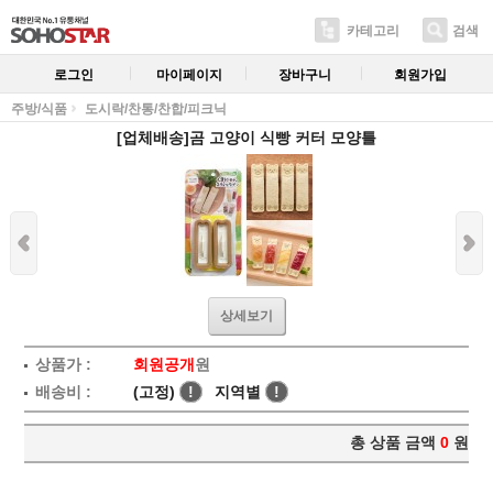
카테고리
검색
로그인
마이페이지
장바구니
회원가입
주방/식품
도시락/찬통/찬합/피크닉
[업체배송]곰 고양이 식빵 커터 모양틀
상세보기
상품가 :
회원공개
원
배송비 :
(고정)
!
지역별
!
총 상품 금액
0
원