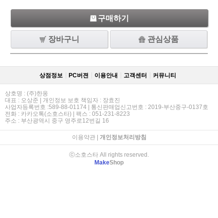
구매하기
장바구니
관심상품
상점정보
PC버젼
이용안내
고객센터
커뮤니티
상호명 : (주)한옹
대표 : 오상준 | 개인정보 보호 책임자 : 장효진
사업자등록번호 :589-88-01174 | 통신판매업신고번호 : 2019-부산중구-0137호
전화 : 카카오톡(소호스타) | 팩스 : 051-231-8223
주소 : 부산광역시 중구 영주로12번길 16
이용약관
|
개인정보처리방침
ⓒ소호스타 All rights reserved.
Make
Shop