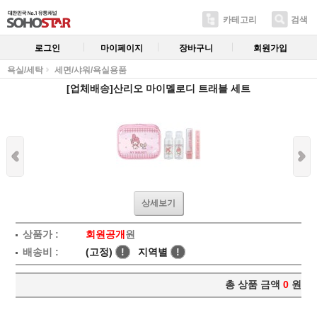
카테고리
검색
로그인
마이페이지
장바구니
회원가입
욕실/세탁
세면/샤워/욕실용품
[업체배송]산리오 마이멜로디 트래블 세트
상세보기
상품가 :
회원공개
원
배송비 :
(고정)
!
지역별
!
총 상품 금액
0
원