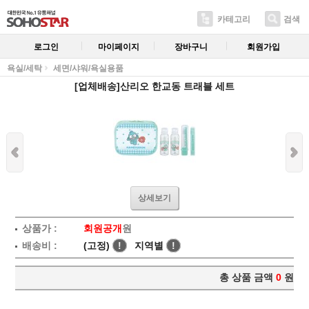
카테고리
검색
로그인
마이페이지
장바구니
회원가입
욕실/세탁
세면/샤워/욕실용품
[업체배송]산리오 한교동 트래블 세트
상세보기
상품가 :
회원공개
원
배송비 :
(고정)
!
지역별
!
총 상품 금액
0
원