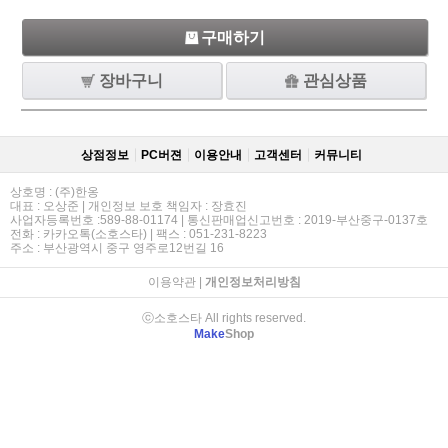
구매하기
장바구니
관심상품
상점정보
PC버젼
이용안내
고객센터
커뮤니티
상호명 : (주)한옹
대표 : 오상준 | 개인정보 보호 책임자 : 장효진
사업자등록번호 :589-88-01174 | 통신판매업신고번호 : 2019-부산중구-0137호
전화 : 카카오톡(소호스타) | 팩스 : 051-231-8223
주소 : 부산광역시 중구 영주로12번길 16
이용약관
|
개인정보처리방침
ⓒ소호스타 All rights reserved.
Make
Shop