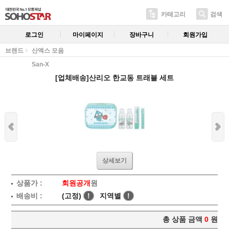
카테고리
검색
로그인
마이페이지
장바구니
회원가입
브랜드
산엑스 모음
San-X
[업체배송]산리오 한교동 트래블 세트
상세보기
상품가 :
회원공개
원
배송비 :
(고정)
!
지역별
!
총 상품 금액
0
원