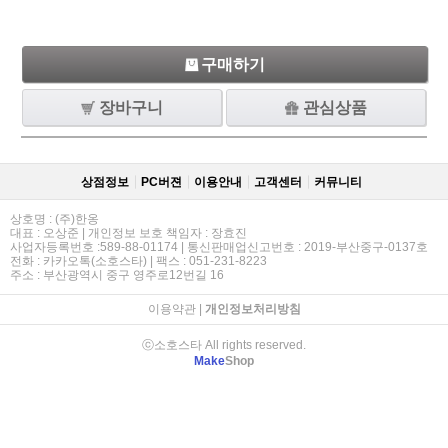
구매하기
장바구니
관심상품
상점정보
PC버젼
이용안내
고객센터
커뮤니티
상호명 : (주)한옹
대표 : 오상준 | 개인정보 보호 책임자 : 장효진
사업자등록번호 :589-88-01174 | 통신판매업신고번호 : 2019-부산중구-0137호
전화 : 카카오톡(소호스타) | 팩스 : 051-231-8223
주소 : 부산광역시 중구 영주로12번길 16
이용약관
|
개인정보처리방침
ⓒ소호스타 All rights reserved.
Make
Shop