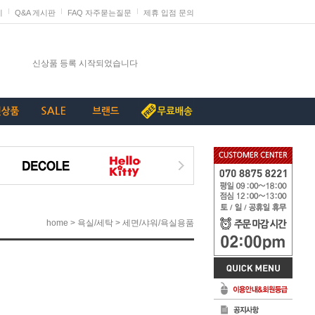
지
Q&A 게시판
FAQ 자주묻는질문
제휴 입점 문의
발렌타인데이 판매 미리 준비하세요
신상품 등록 시작되었습니다
단종리스트_가구류
계약종료상품(단종) 리스트_230907
[중요+긴급]특허침해 상품에 대한 삭제요청
>
>
home
욕실/세탁
세면/샤워/욕실용품