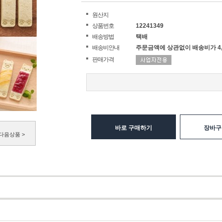
원산지
상품번호
12241349
배송방법
택배
배송비안내
주문금액에 상관없이 배송비가 4,
판매가격
바로 구매하기
장바구
다음상품 >