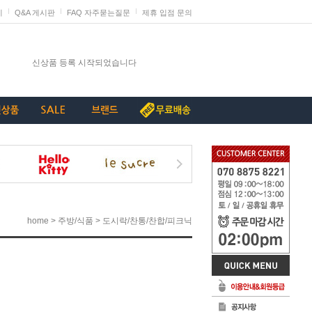
지
Q&A 게시판
FAQ 자주묻는질문
제휴 입점 문의
발렌타인데이 판매 미리 준비하세요
신상품 등록 시작되었습니다
단종리스트_가구류
계약종료상품(단종) 리스트_230907
[중요+긴급]특허침해 상품에 대한 삭제요청
>
>
home
주방/식품
도시락/찬통/찬합/피크닉