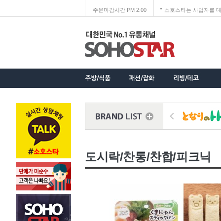
주문마감시간 PM 2:00
소호스타는 사업자를 대
도시락/찬통/찬합/피크닉