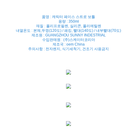
품명 : 캐릭터 페이스 스트로 보틀
용량 : 350ml
재질 : 폴리프로필렌, 실리콘, 폴리에틸렌
내열온도 : 본체,뚜껑(120도) / 패킹, 빨대(140도) / 내부빨대(70도)
제조원 : GUANGZHOU SUNNY INDESTRIAL
수입판매원 : (주)스케이터코리아
제조국 : oem China
주의사항 : 전자렌지, 식기세척기, 건조기 사용금지