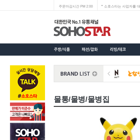
주문마감시간 PM 2:00
소호스타는 사업자를 대
물통/물병/물병집