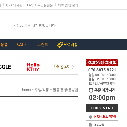
지
Q&A 게시판
FAQ 자주묻는질문
제휴 입점 문의
발렌타인데이 판매 미리 준비하세요
신상품 등록 시작되었습니다
단종리스트_가구류
계약종료상품(단종) 리스트_230907
[중요+긴급]특허침해 상품에 대한 삭제요청
>
>
home
주방/식품
물통/물병/물병집