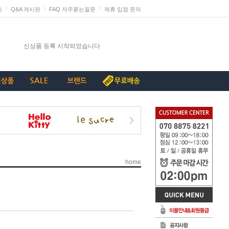
지
Q&A 게시판
FAQ 자주묻는질문
제휴 입점 문의
발렌타인데이 판매 미리 준비하세요
신상품 등록 시작되었습니다
단종리스트_가구류
계약종료상품(단종) 리스트_230907
[중요+긴급]특허침해 상품에 대한 삭제요청
home