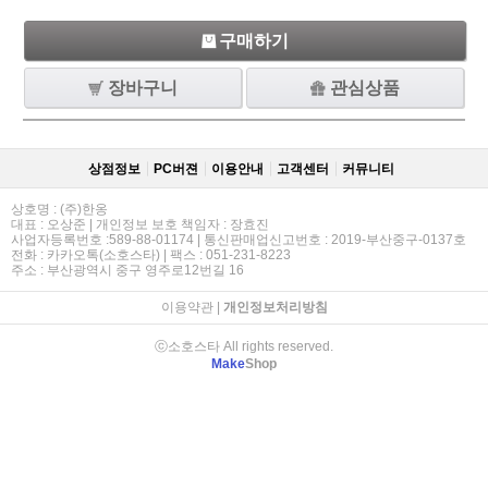
구매하기
장바구니
관심상품
상점정보
PC버젼
이용안내
고객센터
커뮤니티
상호명 : (주)한옹
대표 : 오상준 | 개인정보 보호 책임자 : 장효진
사업자등록번호 :589-88-01174 | 통신판매업신고번호 : 2019-부산중구-0137호
전화 : 카카오톡(소호스타) | 팩스 : 051-231-8223
주소 : 부산광역시 중구 영주로12번길 16
이용약관
|
개인정보처리방침
ⓒ소호스타 All rights reserved.
Make
Shop