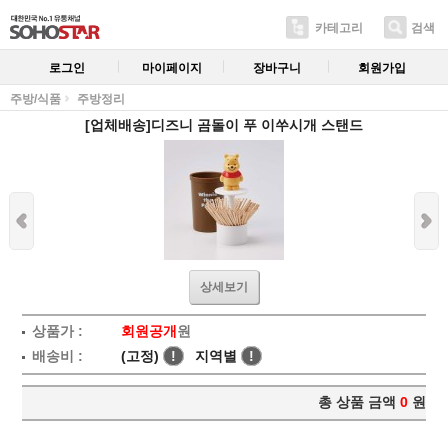
카테고리
검색
로그인
마이페이지
장바구니
회원가입
주방/식품
주방정리
[업체배송]디즈니 곰돌이 푸 이쑤시개 스탠드
상세보기
상품가 :
회원공개
원
배송비 :
(고정)
!
지역별
!
총 상품 금액
0
원