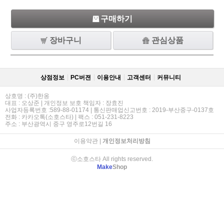
구매하기
장바구니
관심상품
상점정보
PC버젼
이용안내
고객센터
커뮤니티
상호명 : (주)한옹
대표 : 오상준 | 개인정보 보호 책임자 : 장효진
사업자등록번호 :589-88-01174 | 통신판매업신고번호 : 2019-부산중구-0137호
전화 : 카카오톡(소호스타) | 팩스 : 051-231-8223
주소 : 부산광역시 중구 영주로12번길 16
이용약관
|
개인정보처리방침
ⓒ소호스타 All rights reserved.
Make
Shop