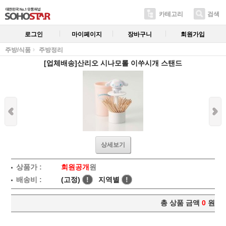
카테고리
검색
로그인
마이페이지
장바구니
회원가입
주방/식품
주방정리
[업체배송]산리오 시나모롤 이쑤시개 스탠드
상세보기
상품가 :
회원공개
원
배송비 :
(고정)
!
지역별
!
총 상품 금액
0
원