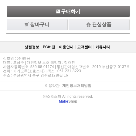
구매하기
장바구니
관심상품
상점정보
PC버젼
이용안내
고객센터
커뮤니티
상호명 : (주)한옹
대표 : 오상준 | 개인정보 보호 책임자 : 장효진
사업자등록번호 :589-88-01174 | 통신판매업신고번호 : 2019-부산중구-0137호
전화 : 카카오톡(소호스타) | 팩스 : 051-231-8223
주소 : 부산광역시 중구 영주로12번길 16
이용약관
|
개인정보처리방침
ⓒ소호스타 All rights reserved.
Make
Shop