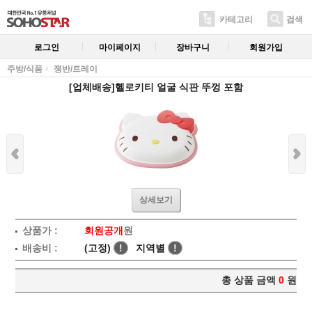
카테고리
검색
로그인
마이페이지
장바구니
회원가입
주방/식품
쟁반/트레이
[업체배송]헬로키티 얼굴 식판 뚜껑 포함
상세보기
상품가 :
회원공개
원
배송비 :
(고정)
!
지역별
!
총 상품 금액
0
원