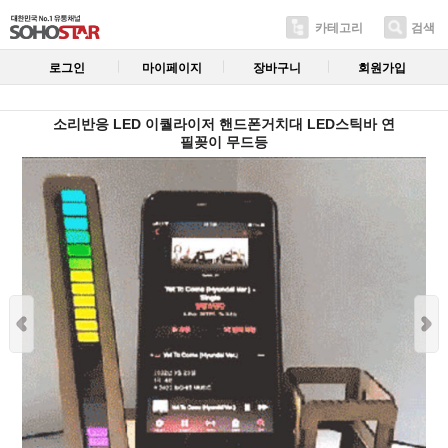
카테고리
검색
로그인
마이페이지
장바구니
회원가입
소리반응 LED 이퀄라이저 핸드폰거치대 LED스틱바 연
필꽂이 무드등