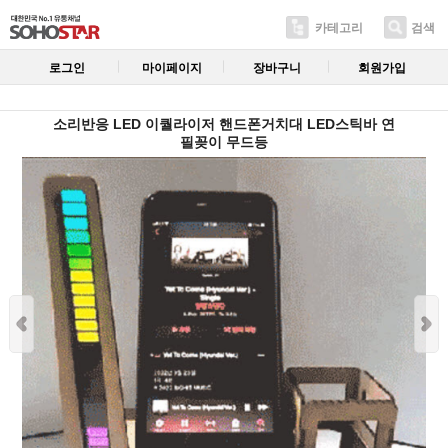
카테고리
검색
로그인
마이페이지
장바구니
회원가입
소리반응 LED 이퀄라이저 핸드폰거치대 LED스틱바 연
필꽂이 무드등