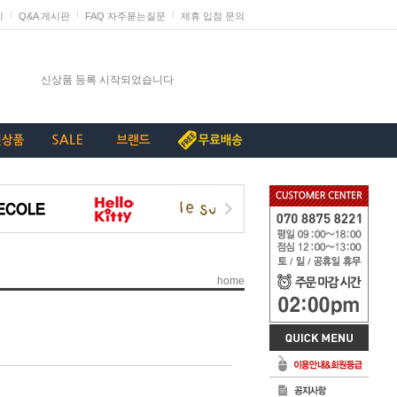
지
Q&A 게시판
FAQ 자주묻는질문
제휴 입점 문의
발렌타인데이 판매 미리 준비하세요
신상품 등록 시작되었습니다
단종리스트_가구류
계약종료상품(단종) 리스트_230907
[중요+긴급]특허침해 상품에 대한 삭제요청
home