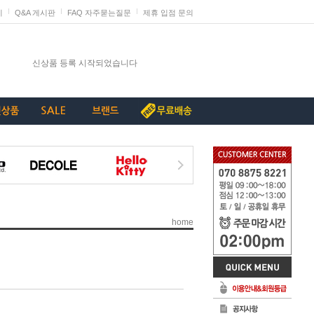
지
Q&A 게시판
FAQ 자주묻는질문
제휴 입점 문의
발렌타인데이 판매 미리 준비하세요
신상품 등록 시작되었습니다
단종리스트_가구류
계약종료상품(단종) 리스트_230907
[중요+긴급]특허침해 상품에 대한 삭제요청
home