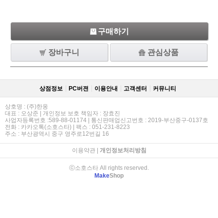
구매하기
장바구니
관심상품
상점정보
PC버젼
이용안내
고객센터
커뮤니티
상호명 : (주)한옹
대표 : 오상준 | 개인정보 보호 책임자 : 장효진
사업자등록번호 :589-88-01174 | 통신판매업신고번호 : 2019-부산중구-0137호
전화 : 카카오톡(소호스타) | 팩스 : 051-231-8223
주소 : 부산광역시 중구 영주로12번길 16
이용약관
|
개인정보처리방침
ⓒ소호스타 All rights reserved.
Make
Shop