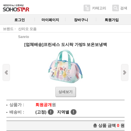
카테고리
검색
로그인
마이페이지
장바구니
회원가입
브랜드
산리오 모음
Sanrio
[업체배송]프린세스 도시락 가방S 보온보냉백
상세보기
상품가 :
회원공개
원
배송비 :
(고정)
!
지역별
!
총 상품 금액
0
원