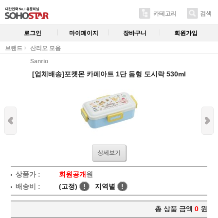
카테고리
검색
로그인
마이페이지
장바구니
회원가입
브랜드
산리오 모음
Sanrio
[업체배송]포켓몬 카페아트 1단 돔형 도시락 530ml
상세보기
상품가 :
회원공개
원
배송비 :
(고정)
!
지역별
!
총 상품 금액
0
원