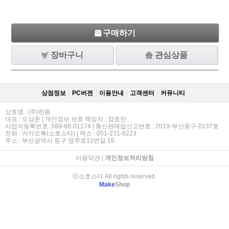
구매하기
장바구니
관심상품
상점정보
PC버젼
이용안내
고객센터
커뮤니티
상호명 : (주)한옹
대표 : 오상준 | 개인정보 보호 책임자 : 장효진
사업자등록번호 :589-88-01174 | 통신판매업신고번호 : 2019-부산중구-0137호
전화 : 카카오톡(소호스타) | 팩스 : 051-231-8223
주소 : 부산광역시 중구 영주로12번길 16
이용약관
|
개인정보처리방침
ⓒ소호스타 All rights reserved.
Make
Shop