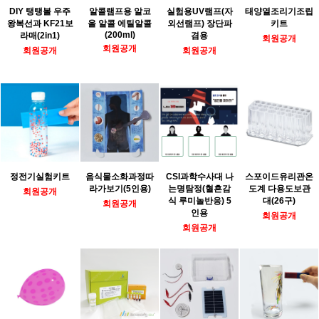
DIY 탱탱볼 우주
알콜램프용 알코
실험용UV램프(자
태양열조리기조립
왕복선과 KF21보
올 알콜 에틸알콜
외선램프) 장단파
키트
(200ml)
라매(2in1)
겸용
회원공개
회원공개
회원공개
회원공개
정전기실험키트
음식물소화과정따
CSI과학수사대 나
스포이드유리관온
라가보기(5인용)
는명탐정(혈흔감
도계 다용도보관
회원공개
식 루미놀반응) 5
대(26구)
회원공개
인용
회원공개
회원공개