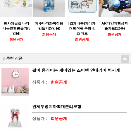
반사와굴절 나타
제주바다화학정원
[업체배송]치이카
AR태양계행성학
나는인형만들기(5
만들기(5인용)
와 먼작귀 주방 건
습카드(12종)
인용)
조 매트
회원공개
회원공개
회원공개
회원공개
추천 상품
팔이 움직이는 재미있는 조이맨 인테리어 벽시계
상품가 :
회원공개
인체투명치아확대분리모형
상품가 :
회원공개