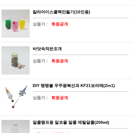
칼라아이스쿨팩만들기(10인용)
상품가 :
회원공개
바닷속작은조개
상품가 :
회원공개
DIY 탱탱볼 우주왕복선과 KF21보라매(2in1)
상품가 :
회원공개
알콜램프용 알코올 알콜 에틸알콜(200ml)