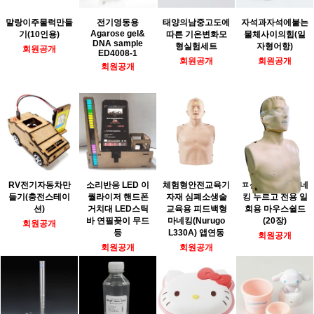
말랑이주물럭만들
전기영동용
태양의남중고도에
자석과자석에붙는
Agarose gel&
기(10인용)
따른 기온변화모
물체사이의힘(일
DNA sample
형실험세트
자형어항)
회원공개
ED4008-1
회원공개
회원공개
회원공개
RV전기자동차만
소리반응 LED 이
체험형안전교육기
ㅍ심폐소생술마네
들기(충전스테이
퀄라이저 핸드폰
자재 심폐소생술
킹 누르고 전용 일
션)
거치대 LED스틱
교육용 피드백형
회용 마우스쉴드
바 연필꽂이 무드
마네킹(Nurugo
(20장)
회원공개
등
L330A) 앱연동
회원공개
회원공개
회원공개