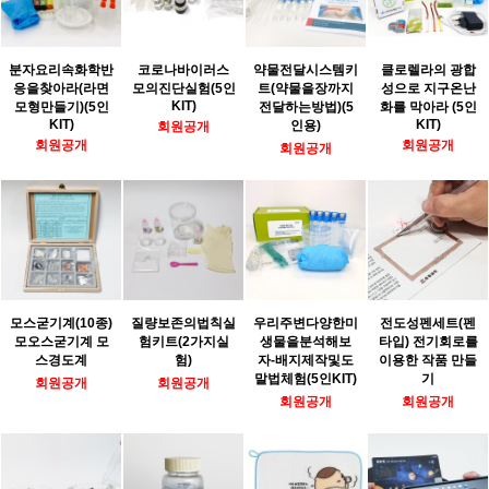
분자요리속화학반
코로나바이러스
약물전달시스템키
클로렐라의 광합
응을찾아라(라면
모의진단실험(5인
트(약물을장까지
성으로 지구온난
KIT)
모형만들기)(5인
전달하는방법)(5
화를 막아라 (5인
KIT)
KIT)
인용)
회원공개
회원공개
회원공개
회원공개
모스굳기계(10종)
질량보존의법칙실
우리주변다양한미
전도성펜세트(펜
모오스굳기계 모
험키트(2가지실
생물을분석해보
타입) 전기회로를
스경도계
험)
자-배지제작및도
이용한 작품 만들
말법체험(5인KIT)
기
회원공개
회원공개
회원공개
회원공개