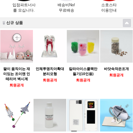
입점파트너사
배송비No!
소호스타
를 모십니다.
무료배송
이용안내
신규 상품
팔이 움직이는 재
인체투명치아확대
칼라아이스쿨팩만
바닷속작은조개
미있는 조이맨 인
분리모형
들기(10인용)
회원공개
테리어 벽시계
회원공개
회원공개
회원공개