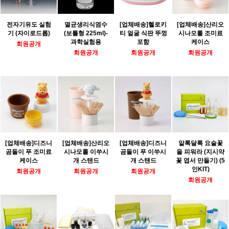
전자기유도 실험
멸균생리식염수
[업체배송]헬로키
[업체배송]산리오
기 (자이로드롭)
(보틀형 225ml)-
티 얼굴 식판 뚜껑
시나모롤 조미료
과학실험용
포함
케이스
회원공개
회원공개
회원공개
회원공개
[업체배송]디즈니
[업체배송]산리오
[업체배송]디즈니
알록달록 요술꽃
곰돌이 푸 조미료
시나모롤 이쑤시
곰돌이 푸 이쑤시
을 피워라 (지시약
케이스
개 스탠드
개 스탠드
꽃 엽서 만들기) (5
인KIT)
회원공개
회원공개
회원공개
회원공개