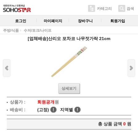
카테고리
검색
로그인
마이페이지
장바구니
회원가입
주방/식품
수저/포크/나이프
[업체배송]산리오 포차코 나무젓가락 21cm
상세보기
상품가 :
회원공개
원
배송비 :
(고정)
!
지역별
!
총 상품 금액
0
원