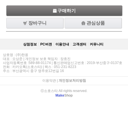
구매하기
장바구니
관심상품
상점정보
PC버젼
이용안내
고객센터
커뮤니티
상호명 : (주)한옹
대표 : 오상준 | 개인정보 보호 책임자 : 장효진
사업자등록번호 :589-88-01174 | 통신판매업신고번호 : 2019-부산중구-0137호
전화 : 카카오톡(소호스타) | 팩스 : 051-231-8223
주소 : 부산광역시 중구 영주로12번길 16
이용약관
|
개인정보처리방침
ⓒ소호스타 All rights reserved.
Make
Shop