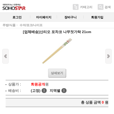
카테고리
검색
로그인
마이페이지
장바구니
회원가입
주방/식품
수저/포크/나이프
[업체배송]산리오 포차코 나무젓가락 21cm
상세보기
상품가 :
회원공개
원
배송비 :
(고정)
!
지역별
!
총 상품 금액
0
원