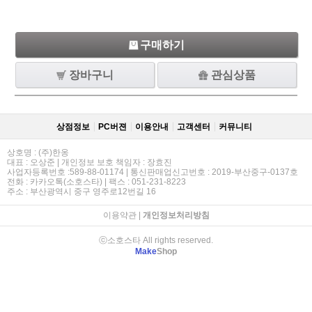
구매하기
장바구니
관심상품
상점정보
PC버젼
이용안내
고객센터
커뮤니티
상호명 : (주)한옹
대표 : 오상준 | 개인정보 보호 책임자 : 장효진
사업자등록번호 :589-88-01174 | 통신판매업신고번호 : 2019-부산중구-0137호
전화 : 카카오톡(소호스타) | 팩스 : 051-231-8223
주소 : 부산광역시 중구 영주로12번길 16
이용약관
|
개인정보처리방침
ⓒ소호스타 All rights reserved.
Make
Shop