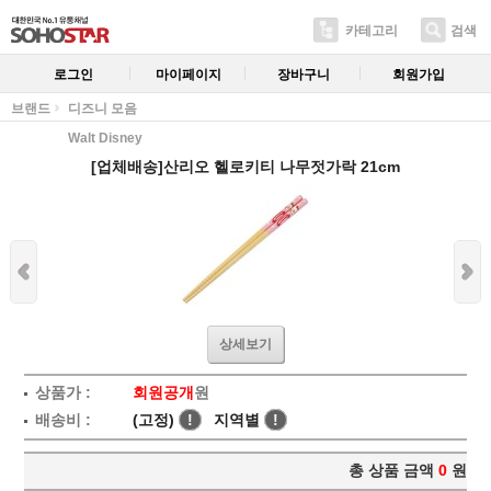
카테고리
검색
로그인
마이페이지
장바구니
회원가입
브랜드
디즈니 모음
Walt Disney
[업체배송]산리오 헬로키티 나무젓가락 21cm
상세보기
상품가 :
회원공개
원
배송비 :
(고정)
!
지역별
!
총 상품 금액
0
원