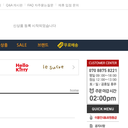
지
Q&A 게시판
FAQ 자주묻는질문
제휴 입점 문의
신상품 등록 시작되었습니다
단종리스트_가구류
계약종료상품(단종) 리스트_230907
[중요+긴급]특허침해 상품에 대한 삭제요청
발렌타인데이 판매 미리 준비하세요
home