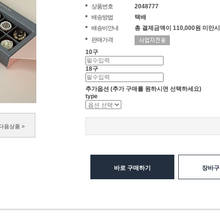
상품번호
2048777
배송방법
택배
배송비안내
총 결제금액이 110,000원 미만시
판매가격
10구
18구
추가옵션
(추가 구매를 원하시면 선택하세요)
type
다음상품 >
바로 구매하기
장바구