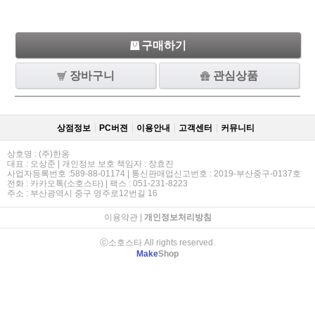
구매하기
장바구니
관심상품
상점정보
PC버젼
이용안내
고객센터
커뮤니티
상호명 : (주)한옹
대표 : 오상준 | 개인정보 보호 책임자 : 장효진
사업자등록번호 :589-88-01174 | 통신판매업신고번호 : 2019-부산중구-0137호
전화 : 카카오톡(소호스타) | 팩스 : 051-231-8223
주소 : 부산광역시 중구 영주로12번길 16
이용약관
|
개인정보처리방침
ⓒ소호스타 All rights reserved.
Make
Shop