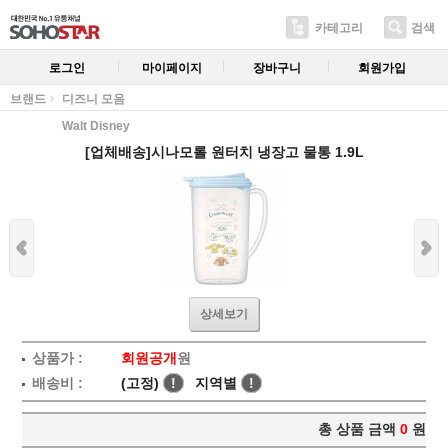
카테고리
검색
로그인
마이페이지
장바구니
회원가입
브랜드
디즈니 모음
Walt Disney
[업체배송]시나모롤 원터치 냉장고 물통 1.9L
상세보기
상품가 :
회원공개
원
배송비 :
(고정)
!
지역별
!
총 상품 금액
0
원