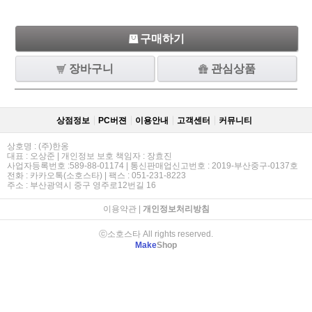
구매하기
장바구니
관심상품
상점정보
PC버젼
이용안내
고객센터
커뮤니티
상호명 : (주)한옹
대표 : 오상준 | 개인정보 보호 책임자 : 장효진
사업자등록번호 :589-88-01174 | 통신판매업신고번호 : 2019-부산중구-0137호
전화 : 카카오톡(소호스타) | 팩스 : 051-231-8223
주소 : 부산광역시 중구 영주로12번길 16
이용약관
|
개인정보처리방침
ⓒ소호스타 All rights reserved.
Make
Shop