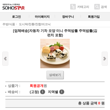
카테고리
검색
로그인
마이페이지
장바구니
회원가입
주방/식품
도시락/찬통/찬합/피크닉
[업체배송]자동차 기차 모양 미니 주먹밥틀 주먹밥틀(김
펀치 포함)
상세보기
상품가 :
회원공개
원
배송비 :
(고정)
!
지역별
!
총 상품 금액
0
원