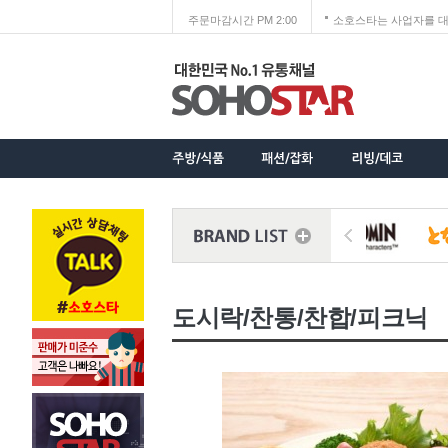
주문마감시간 PM 2:00
소호스타는 사업자를 대
도시락/찬통/찬합/피크닉