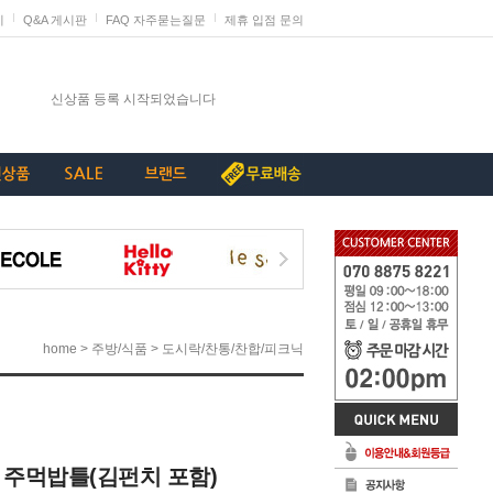
지
Q&A 게시판
FAQ 자주묻는질문
제휴 입점 문의
발렌타인데이 판매 미리 준비하세요
신상품 등록 시작되었습니다
단종리스트_가구류
계약종료상품(단종) 리스트_230907
[중요+긴급]특허침해 상품에 대한 삭제요청
>
>
home
주방/식품
도시락/찬통/찬합/피크닉
 주먹밥틀(김펀치 포함)