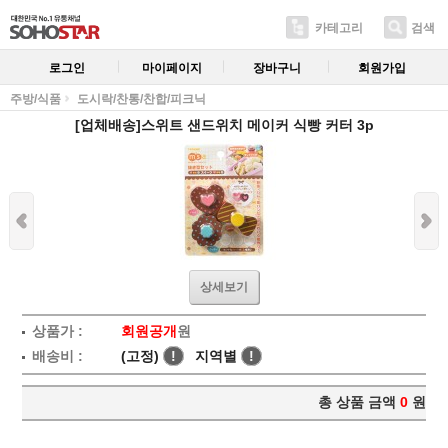
카테고리
검색
로그인
마이페이지
장바구니
회원가입
주방/식품
도시락/찬통/찬합/피크닉
[업체배송]스위트 샌드위치 메이커 식빵 커터 3p
상세보기
상품가 :
회원공개
원
배송비 :
(고정)
!
지역별
!
총 상품 금액
0
원