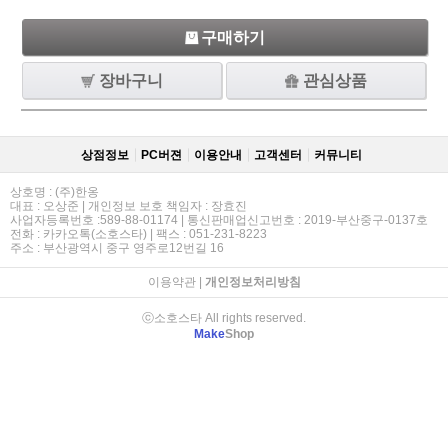
구매하기
장바구니
관심상품
상점정보
PC버젼
이용안내
고객센터
커뮤니티
상호명 : (주)한옹
대표 : 오상준 | 개인정보 보호 책임자 : 장효진
사업자등록번호 :589-88-01174 | 통신판매업신고번호 : 2019-부산중구-0137호
전화 : 카카오톡(소호스타) | 팩스 : 051-231-8223
주소 : 부산광역시 중구 영주로12번길 16
이용약관
|
개인정보처리방침
ⓒ소호스타 All rights reserved.
Make
Shop