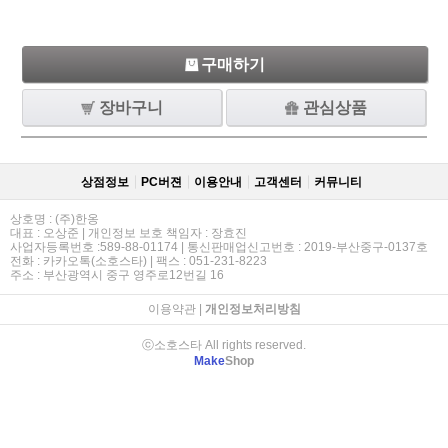
구매하기
장바구니
관심상품
상점정보
PC버젼
이용안내
고객센터
커뮤니티
상호명 : (주)한옹
대표 : 오상준 | 개인정보 보호 책임자 : 장효진
사업자등록번호 :589-88-01174 | 통신판매업신고번호 : 2019-부산중구-0137호
전화 : 카카오톡(소호스타) | 팩스 : 051-231-8223
주소 : 부산광역시 중구 영주로12번길 16
이용약관
|
개인정보처리방침
ⓒ소호스타 All rights reserved.
Make
Shop