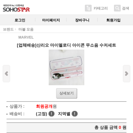
카테고리
검색
로그인
마이페이지
장바구니
회원가입
브랜드
마블 모음
MARVEL
[업체배송]산리오 마이멜로디 아이콘 무소음 수저세트
상세보기
상품가 :
회원공개
원
배송비 :
(고정)
!
지역별
!
총 상품 금액
0
원