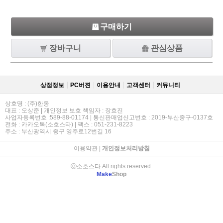
구매하기
장바구니
관심상품
상점정보
PC버젼
이용안내
고객센터
커뮤니티
상호명 : (주)한옹
대표 : 오상준 | 개인정보 보호 책임자 : 장효진
사업자등록번호 :589-88-01174 | 통신판매업신고번호 : 2019-부산중구-0137호
전화 : 카카오톡(소호스타) | 팩스 : 051-231-8223
주소 : 부산광역시 중구 영주로12번길 16
이용약관
|
개인정보처리방침
ⓒ소호스타 All rights reserved.
Make
Shop