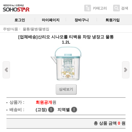
카테고리
검색
로그인
마이페이지
장바구니
회원가입
주방/식품
물통/물병/물병집
[업체배송]산리오 시나모롤 티백용 차망 냉장고 물통
1.2L
상세보기
상품가 :
회원공개
원
배송비 :
(고정)
!
지역별
!
총 상품 금액
0
원