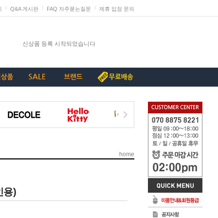
지
Q&A 게시판
FAQ 자주묻는질문
제휴 입점 문의
발렌타인데이 판매 미리 준비하세요
신상품 등록 시작되었습니다
단종리스트_가구류
계약종료상품(단종) 리스트_230907
[중요+긴급]특허침해 상품에 대한 삭제요청
home
인용)