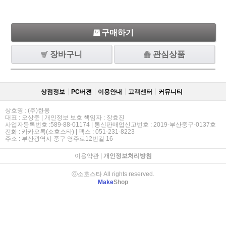
구매하기
장바구니
관심상품
상점정보
PC버젼
이용안내
고객센터
커뮤니티
상호명 : (주)한옹
대표 : 오상준 | 개인정보 보호 책임자 : 장효진
사업자등록번호 :589-88-01174 | 통신판매업신고번호 : 2019-부산중구-0137호
전화 : 카카오톡(소호스타) | 팩스 : 051-231-8223
주소 : 부산광역시 중구 영주로12번길 16
이용약관
|
개인정보처리방침
ⓒ소호스타 All rights reserved.
Make
Shop