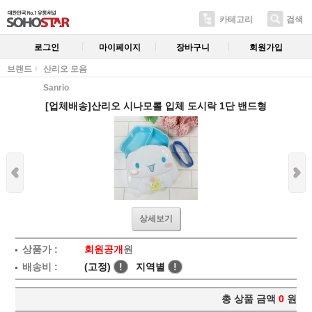
카테고리
검색
로그인
마이페이지
장바구니
회원가입
브랜드
산리오 모음
Sanrio
[업체배송]산리오 시나모롤 입체 도시락 1단 밴드형
상세보기
상품가 :
회원공개
원
배송비 :
(고정)
!
지역별
!
총 상품 금액
0
원