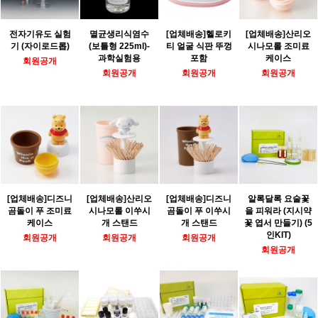
전자기유도 실험
멸균생리식염수
[업체배송]헬로키
[업체배송]산리오
기 (자이로드롭)
(보틀형 225ml)-
티 얼굴 식판 뚜껑
시나모롤 조미료
과학실험용
포함
케이스
회원공개
회원공개
회원공개
회원공개
[업체배송]디즈니
[업체배송]산리오
[업체배송]디즈니
알록달록 요술꽃
곰돌이 푸 조미료
시나모롤 이쑤시
곰돌이 푸 이쑤시
을 피워라 (지시약
케이스
개 스탠드
개 스탠드
꽃 엽서 만들기) (5
인KIT)
회원공개
회원공개
회원공개
회원공개