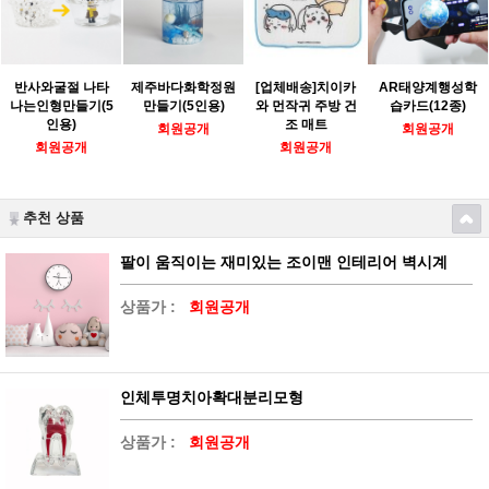
반사와굴절 나타
제주바다화학정원
[업체배송]치이카
AR태양계행성학
나는인형만들기(5
만들기(5인용)
와 먼작귀 주방 건
습카드(12종)
인용)
조 매트
회원공개
회원공개
회원공개
회원공개
추천 상품
팔이 움직이는 재미있는 조이맨 인테리어 벽시계
상품가 :
회원공개
인체투명치아확대분리모형
상품가 :
회원공개