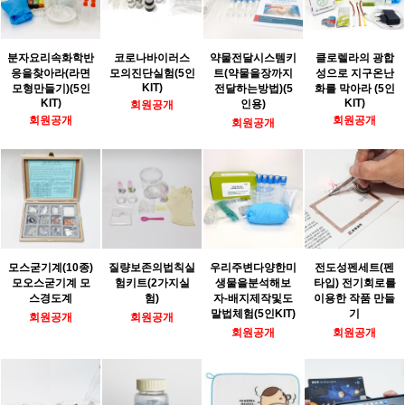
분자요리속화학반
코로나바이러스
약물전달시스템키
클로렐라의 광합
응을찾아라(라면
모의진단실험(5인
트(약물을장까지
성으로 지구온난
KIT)
모형만들기)(5인
전달하는방법)(5
화를 막아라 (5인
KIT)
KIT)
인용)
회원공개
회원공개
회원공개
회원공개
모스굳기계(10종)
질량보존의법칙실
우리주변다양한미
전도성펜세트(펜
모오스굳기계 모
험키트(2가지실
생물을분석해보
타입) 전기회로를
스경도계
험)
자-배지제작및도
이용한 작품 만들
말법체험(5인KIT)
기
회원공개
회원공개
회원공개
회원공개