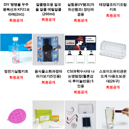
DIY 탱탱볼 우주
알콜램프용 알코
실험용UV램프(자
태양열조리기조립
왕복선과 KF21보
올 알콜 에틸알콜
외선램프) 장단파
키트
(200ml)
라매(2in1)
겸용
회원공개
회원공개
회원공개
회원공개
정전기실험키트
음식물소화과정따
CSI과학수사대 나
스포이드유리관온
라가보기(5인용)
는명탐정(혈흔감
도계 다용도보관
회원공개
식 루미놀반응) 5
대(26구)
회원공개
인용
회원공개
회원공개