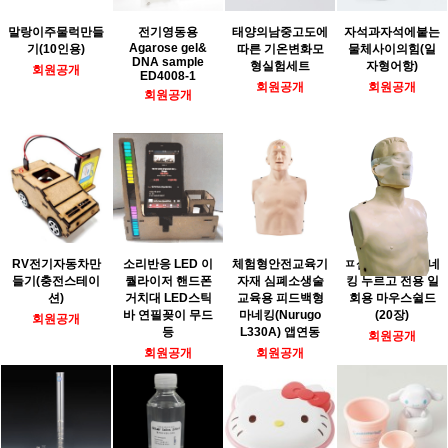
말랑이주물럭만들
전기영동용
태양의남중고도에
자석과자석에붙는
Agarose gel&
기(10인용)
따른 기온변화모
물체사이의힘(일
DNA sample
형실험세트
자형어항)
회원공개
ED4008-1
회원공개
회원공개
회원공개
RV전기자동차만
소리반응 LED 이
체험형안전교육기
ㅍ심폐소생술마네
들기(충전스테이
퀄라이저 핸드폰
자재 심폐소생술
킹 누르고 전용 일
션)
거치대 LED스틱
교육용 피드백형
회용 마우스쉴드
바 연필꽂이 무드
마네킹(Nurugo
(20장)
회원공개
등
L330A) 앱연동
회원공개
회원공개
회원공개