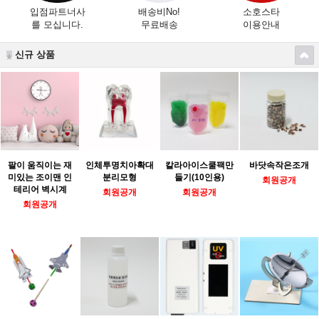
입점파트너사
배송비No!
소호스타
를 모십니다.
무료배송
이용안내
신규 상품
팔이 움직이는 재
인체투명치아확대
칼라아이스쿨팩만
바닷속작은조개
미있는 조이맨 인
분리모형
들기(10인용)
회원공개
테리어 벽시계
회원공개
회원공개
회원공개