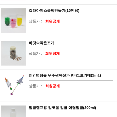
칼라아이스쿨팩만들기(10인용)
상품가 :
회원공개
바닷속작은조개
상품가 :
회원공개
DIY 탱탱볼 우주왕복선과 KF21보라매(2in1)
상품가 :
회원공개
알콜램프용 알코올 알콜 에틸알콜(200ml)