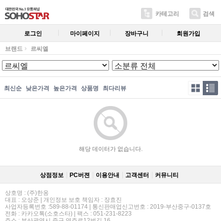
카테고리
검색
로그인
마이페이지
장바구니
회원가입
브랜드
르씨엘
최신순
낮은가격
높은가격
상품명
최다리뷰
해당 데이터가 없습니다.
상점정보
PC버젼
이용안내
고객센터
커뮤니티
상호명 : (주)한옹
대표 : 오상준 | 개인정보 보호 책임자 : 장효진
사업자등록번호 :589-88-01174 | 통신판매업신고번호 : 2019-부산중구-0137호
전화 : 카카오톡(소호스타) | 팩스 : 051-231-8223
주소 : 부산광역시 중구 영주로12번길 16