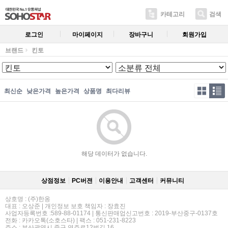
카테고리
검색
로그인
마이페이지
장바구니
회원가입
브랜드
킨토
최신순
낮은가격
높은가격
상품명
최다리뷰
해당 데이터가 없습니다.
상점정보
PC버젼
이용안내
고객센터
커뮤니티
상호명 : (주)한옹
대표 : 오상준 | 개인정보 보호 책임자 : 장효진
사업자등록번호 :589-88-01174 | 통신판매업신고번호 : 2019-부산중구-0137호
전화 : 카카오톡(소호스타) | 팩스 : 051-231-8223
주소 : 부산광역시 중구 영주로12번길 16