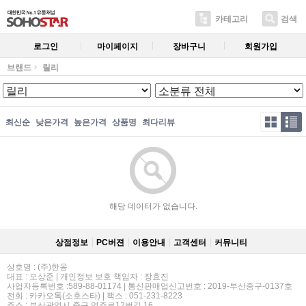
카테고리
검색
로그인
마이페이지
장바구니
회원가입
브랜드
릴리
최신순
낮은가격
높은가격
상품명
최다리뷰
해당 데이터가 없습니다.
상점정보
PC버젼
이용안내
고객센터
커뮤니티
상호명 : (주)한옹
대표 : 오상준 | 개인정보 보호 책임자 : 장효진
사업자등록번호 :589-88-01174 | 통신판매업신고번호 : 2019-부산중구-0137호
전화 : 카카오톡(소호스타) | 팩스 : 051-231-8223
주소 : 부산광역시 중구 영주로12번길 16